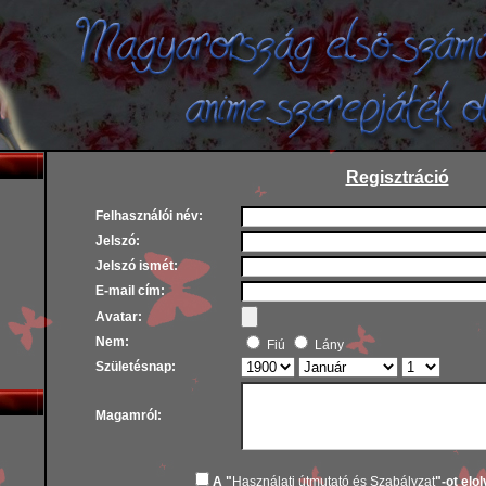
Regisztráció
Felhasználói név:
Jelszó:
Jelszó ismét:
E-mail cím:
Avatar:
Nem:
Fiú
Lány
Születésnap:
Magamról:
A "
Használati útmutató és Szabályzat
"-ot elo