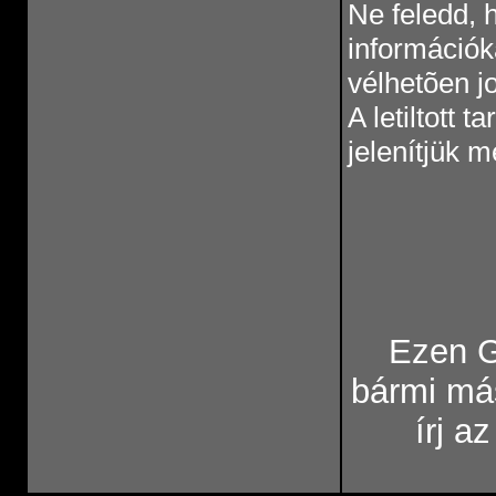
Ne feledd, 
információk
vélhetõen jo
A letiltott t
jelenítjük 
Ezen G
bármi má
írj a