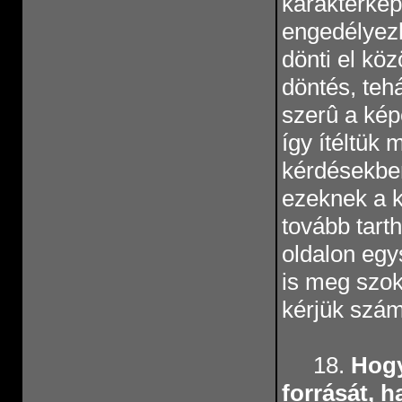
karakterkép
engedélyezh
dönti el kö
döntés, tehá
szerû a kép
így ítéltük
kérdésekbe
ezeknek a k
tovább tart
oldalon egy
is meg szokot
kérjük szám
18.
Hogy
forrását, h