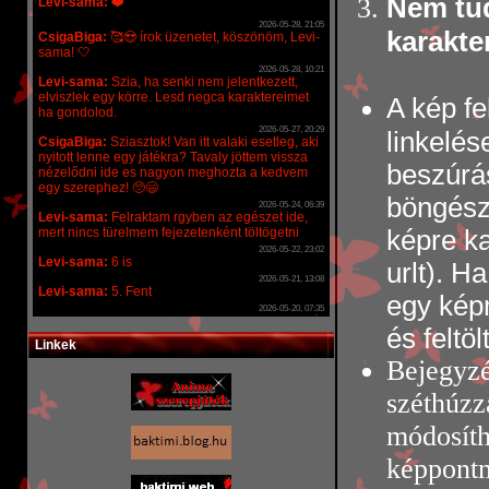
Nem tud
karakt
A kép fe
linkelés
beszúrás
böngészõ
képre ka
urlt). H
egy képm
és feltö
Linkek
Bejegyzés
széthúzza
módosíth
képpontn