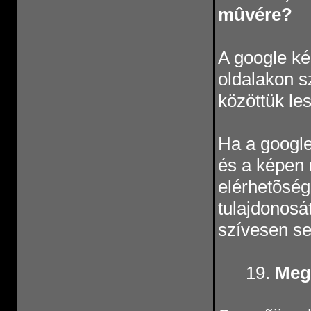
mûvére?
A google ké
oldalakon s
közöttük les
Ha a google
és a képen n
elérhetõség
tulajdonosát
szívesen se
19.
Megs