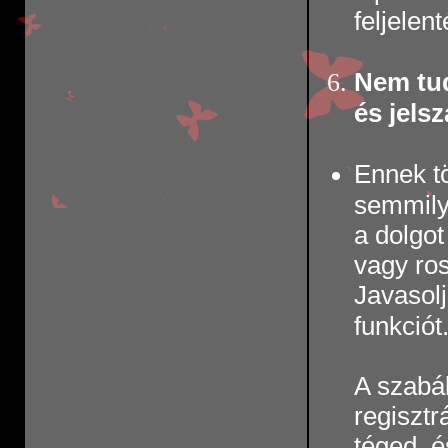
feljelen
Nem tud
és jels
Ennek t
semmily
a dolgot
vagy ros
Javasolj
funkciót
A szabál
regisztr
téged, é