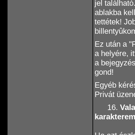
jel találhat
ablakba kel
tettétek! Jo
billentyûko
Ez után a "
a helyére, i
a bejegyzés
gond!
Egyéb kérés
Privát üzen
16.
Vala
karakterem