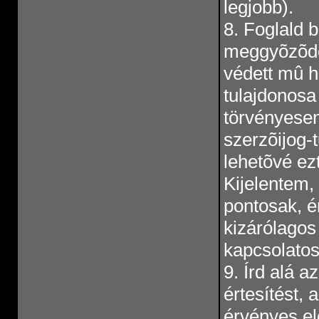
legjobb).
8. Foglald 
meggyõzõdés
védett mû h
tulajdonosa
törvényesen
szerzõijog-
lehetõvé ezt
Kijelentem,
pontosak, é
kizárólagos
kapcsolatos
9. Írd alá a
értesítést, 
érvényes ele