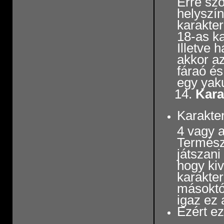
Erre szo
helyszín
karakter
18-as ka
Illetve 
akkor az
fáraó és
egy yaku
14.
Kara
Karakte
4 vagy a
Termész
játszan
hogy kiv
karakter
másoktól
igaz ez 
Ezért ez