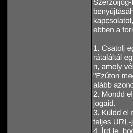
Szerzõijog-b
benyújtásáh
kapcsolatot
ebben a fo
1. Csatolj e
rátaláltál 
n, amely vél
"Ezúton me
alább azonos
2. Mondd el
jogaid.
3. Küldd el
teljes URL-j
4. Írd le, h