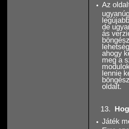
Az olda
ugyanúgy
legújabb
de ugyan
ás verzi
böngész
lehetség
ahogy ké
meg a s
modulok,
lennie k
böngészõ
oldalt.
13.
Hog
Játék me