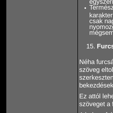
egyszerr
Termész
karakter
csak nag
nyomozga
mégsem j
15.
Furcs
Néha furcsá
szöveg elto
szerkeszten
bekezdések 
Ez attól le
szöveget a f