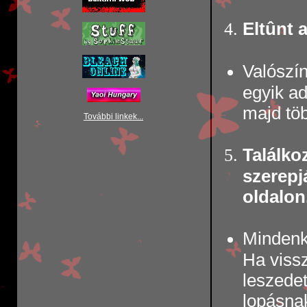
Eltûnt 
Valószín
egyik ad
majd töb
További linkek...
Találko
szerepj
oldalon
Mindenk
Ha vissz
leszede
lopásnak