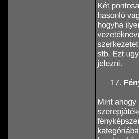
Két pontosa
hasonló vag
hogyha ilye
vezetékneve
szerkezetet.
stb. Ezt ug
jelezni.
17.
Fény
Mint ahogy a
szerepjáték
fényképszer
kategóriába