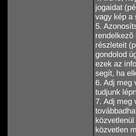
jogaidat (pé
vagy kép a 
5. Azonosíts
rendelkezõ m
részleteit (
gondolod úg
ezek az inf
segít, ha el
6. Adj meg 
tudjunk lépn
7. Adj meg 
továbbadhat
közvetlenül
közvetlen m