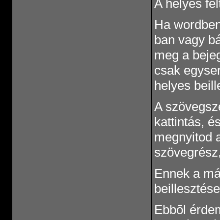
A helyes fel
Ha wordben
ban vagy b
meg a bejeg
csak egyser
helyes beil
A szövegsze
kattintás, é
megnyitod a
szövegrész,
Ennek a más
beillesztése
Ebbõl érdem