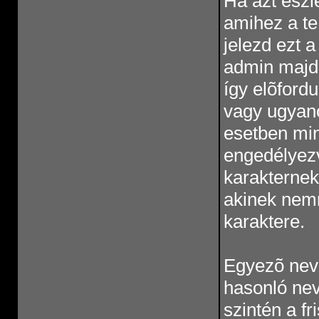
Ha azt észle
amihez a te
jelezd ezt 
admin majd
így elõfordu
vagy ugyano
esetben mi
engedélyezv
karakternek
akinek nemr
karaktere.
Egyezõ neve
hasonló nevü
szintén a f