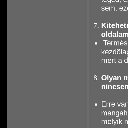
sem, ez
Kitehete
oldala
Természe
kezdõlap
mert a di
Olyan m
nincsen
Erre va
mangahõs
melyik 