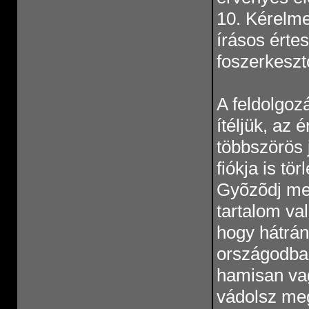
10. Kérelme
írásos értes
foszerkesz
A feldolgoz
ítéljük, az 
többszörös 
fiókja is tör
Gyõzõdj meg
tartalom val
hogy hátrán
országodban
hamisan vag
vádolsz meg