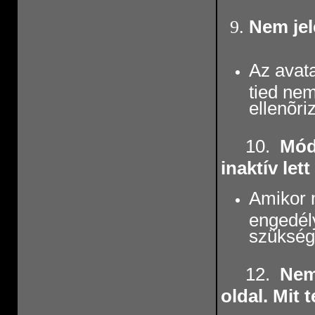
Nem jel
Az avat
tied nem
ellenõriz
10.
Módo
inaktív let
Amikor m
engedély
szükség,
12.
Nem 
oldal. Mit 