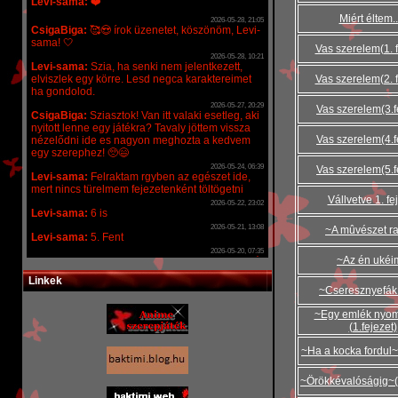
Miért éltem..
Vas szerelem(1. f
Vas szerelem(2. f
Vas szerelem(3.f
Vas szerelem(4.f
Vas szerelem(5.f
Vállvetve 1. fe
~A mûvészet r
~Az én ukéi
Linkek
~Cseresznyefák 
~Egy emlék nyo
(1.fejezet)
~Ha a kocka fordul~ 
~Örökkévalóságig~(1