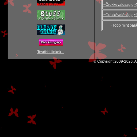
~Örökkévalóságig~(2
~Örökkévalóságig~(3
~Több mint bar
További linkek...
© Copyright 2009-2026. Al