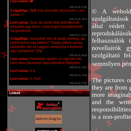
© A weboldal
szolgáltatások
által védett 
reprodukálásuk
felhasználók 
novellaírók g
szolgáltató fe
semmilyen pén
The pictures o
they are from g
Linkek
more imaginabl
and the writ
responsibilitie
is a non-profite