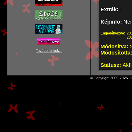
Extrák:
-
Képinfo:
Nem
Engedélyezve:
201
201
Módosítva:
További linkek...
Módosította
Státusz:
Aktí
© Copyright 2009-2026. Al