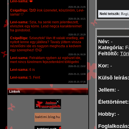
Regi
Neki tetszik:
Név:
-
Kategória:
F
Feltöltõ:
Tör
Kor:
-
Külsõ leírás
Jellem:
-
Linkek
Élettörténet
Hobby:
-
Foglalkozás