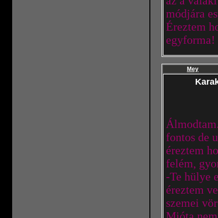
az a valak
módjára es
Éreztem ho
egyforma!
Mey
Karak
Álmodtam. 
fontos de 
éreztem ho
felém, gyo
-Te hülye 
éreztem ve
szemei vör
Mióta nem 