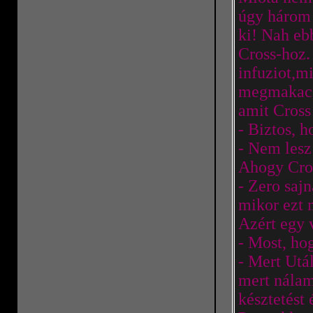
úgy három 
ki! Nah eb
Cross-hoz. 
infuziot,m
megmakacs
amit Cross
- Biztos, h
- Nem lesz
Ahogy Cros
- Zero saj
mikor ezt 
Azért egy 
- Most, h
- Mert Utá
mert nálam
késztetést