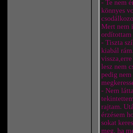
- Te nem é
könnyes vo
csodálkozo
Mert nem i
ordítottam 
- Tiszta s
kiabál rám
vissza,err
lesz nem c
pedig nem 
megkeress
- Nem látt
tekintette
rajtam. Utá
érzésem hog
sokat kere
meg, ha me