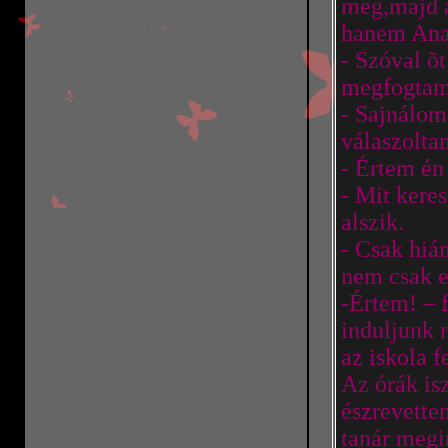
meg,majd 
hanem Ana
- Szóval õt
megfogtam 
- Sajnálom
válaszolta
- Értem én
- Mit kere
alszik.
- Csak hiá
nem csak e
-Értem! – 
induljunk 
az iskola 
Az órák is
észrevette
tanár megi