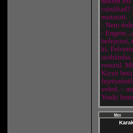
nekem ezt 
csináltad?
mutatott.
- Nem érdek
- Engem...az
befejezni,
ki. Felvet
szobámba. 
rosszul. M
Kicsit bet
fejrészénél
veled. – m
Yuuki font
Mey
Karak