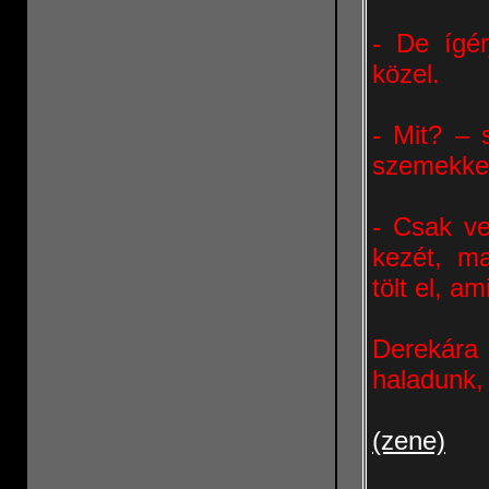
- De ígé
közel.
- Mit? – 
szemekkel 
- Csak ve
kezét, ma
tölt el, am
Derekára
haladunk, 
(zene)