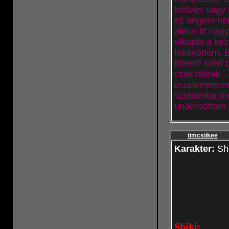
kedves vagy 
ez engem nem
akkor itt nag
elkapta a ke
tekintettem.
tõlem? Mért 
csak nézek. 
érzelemmente
szobámba men
undorodttam t
timcsiikee
Karakter:
Sh
Shiki: