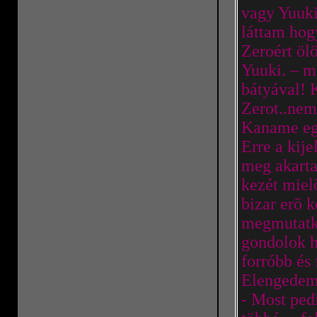
vagy Yuuki
láttam hogy
Zeroért öl
Yuuki. – m
bátyával! 
Zerot..nem
Kaname egy
Erre a kij
meg akart
kezét miel
bizar erõ k
megmutatko
gondolok h
forróbb és 
Elengedem
- Most ped