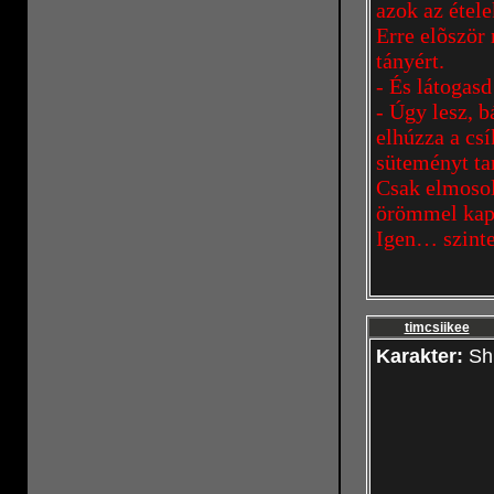
azok az éte
Erre elõször
tányért.
- És látogasd
- Úgy lesz, 
elhúzza a csí
süteményt tar
Csak elmosol
örömmel kapo
Igen… szinte
timcsiikee
Karakter:
Sh