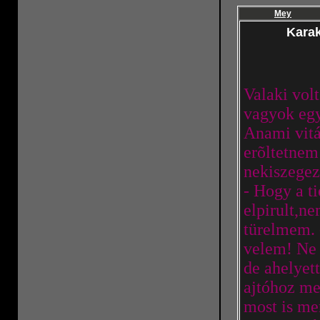
Mey
Karak
Valaki vol
vagyok egy
Anami vitá
erõltetnem
nekiszegez
- Hogy a ti
elpirult,n
türelmem. 
velem! Ne
de ahelyett
ajtóhoz me
most is me