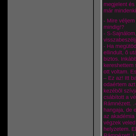
megjelent és 
már mindenki 
- Mire véljem
mindig!?
- S-Sajnálom
visszabeszél
- Ha megütöd
ellindult, õ 
biztos. Inká
kereshettem 
ott voltam. E
– Ez az! Itt 
odaértem azt 
kezébõl szívj
csábított a v
Rámnézett. .-
hangaja, de 
az akadémia t
végzek veled!
helyzetem. E
Rámnézett. Un