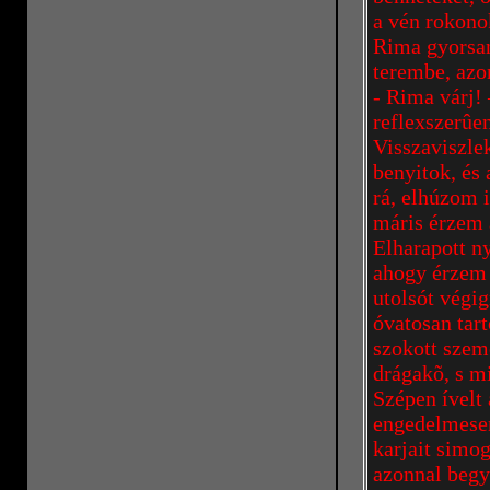
a vén rokon
Rima gyorsan
terembe, azo
- Rima várj!
reflexszerûe
Visszaviszle
benyitok, és
rá, elhúzom 
máris érzem 
Elharapott n
ahogy érzem 
utolsót végi
óvatosan tart
szokott szem
drágakõ, s mi
Szépen ívelt 
engedelmesen
karjait simo
azonnal begy