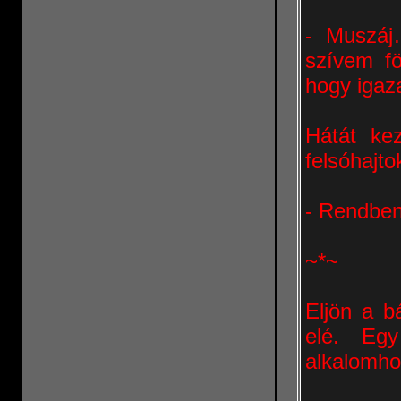
- Muszáj
szívem fö
hogy igaz
Hátát ke
felsóhajto
- Rendben
~*~
Eljön a bá
elé. Eg
alkalomhoz