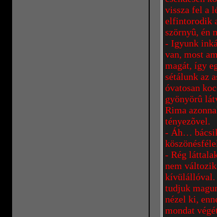
vissza fel a 
elfintorodik a
szörnyû, én 
- Igyunk inká
van, most am
magát, így e
sétálunk az 
óvatosan koc
gyönyörû látv
Rima azonnal
tényezõvel.
- Áh… bácsik
köszönésféle
- Rég láttala
nem változik
kívülállóval.
tudjuk magun
nézel ki, enn
mondat végét