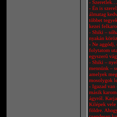
- Szeretlek…
- Én is szere
álmatag kedv
többet tegyek
kezei felkaro
- Shiki – só
nyakán körö
- Ne aggódj,
folytatom ut
egyszerû vág
- Shiki – ny
mennünk – só
amelyek megá
mosolygok le
- Igazad van
másik karomm
ágyról. Karj
Kilépek vele 
földre. Ahog
csendesen ko