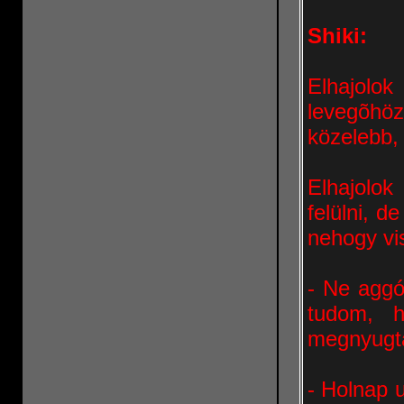
Shiki:
Elhajol
levegõhö
közelebb,
Elhajolok
felülni, 
nehogy vi
- Ne aggó
tudom, 
megnyugt
- Holnap 