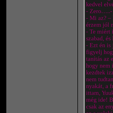
kedvel elv
- Zero…..- 
- Mi az? 
érzem jól
- Te miért
szabad, és
- Ezt én i
figyelj ho
tanítás az
hogy nem i
kezdtek iz
nem tudtam
nyakát, a f
ittam, Yuu
még ide! B
csak az en