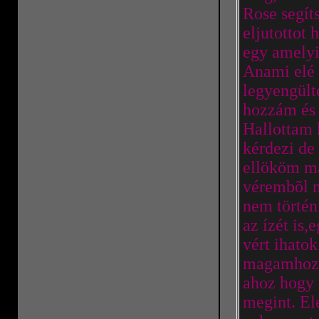
Rose segít
eljutottot
egy amelyi
Anami elé é
legyengült
hozzám és 
Hallottam 
kérdezi de
ellököm ma
vérembõl m
nem történ
az ízét is
vért ihato
magamhoz s
ahoz hogy 
megint. El