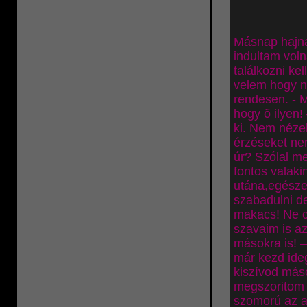
Másnap hajna
indultam voln
találkozni ke
velem hogy n
rendesen. - 
hogy õ ilyen!
ki. Nem néze
érzéseket nem
úr? Szólal m
fontos valaki
utána,egészen
szabadulni de
makacs! Ne c
szavaim is a
másokra is! –
már kezd ideg
kiszívod más
megszoritom a
szomorú az 