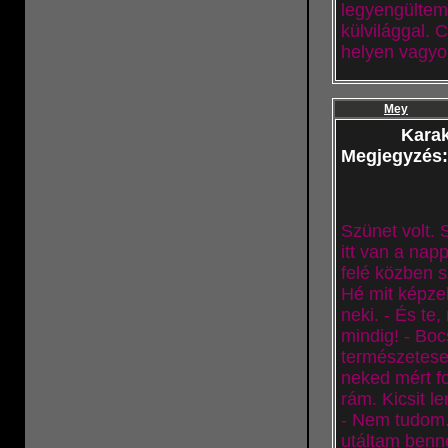
legyengültem.
külvilággal.
helyen vagyo
Mey
Karak
Megjegyzés
Szünet volt.
itt van a nap
felé közben s
Hé mit képze
neki. - És te
mindig! - Boc
természetese
neked mért f
rám. Kicsit l
- Nem tudom.
utáltam benn