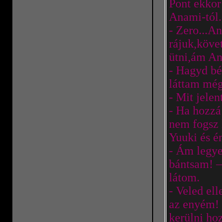
Pont ekkor
Anami-tól.
- Zero...A
rájuk,köve
ütni,ám An
- Hagyd bé
láttam még
- Mit jele
- Ha hozzá
nem fogsz l
Yuuki és é
- Ám legye
bántsam! –
látom.
- Veled el
az enyém! 
kerülni ho