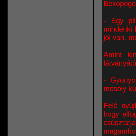
Bekopogok
- Egy pil
mindenki 
jól van, 
Amint kin
látványát
- Gyönyö
mosoly kú
Felé nyú
hogy elfo
csúszta
magamhoz