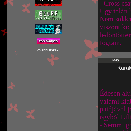
- Cross csa
Ugy talán 
Nem sokkal
viszont ki
ledöntötte
fogtam.
További linkek...
Mey
Karak
Édesen alu
valami kia
patájával 
egybõl Lil
- Semmi go