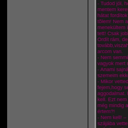
- Tudod jól, 
mentem keres
hátat fordíto
tõlem! Nem a
menekültem is
tett! Csak j
Ordít rám, d
tovább,visz
arcom van.
- Nem semmi! 
vagyok mert r
- Anami sajn
szemeim ekko
- Mikor vett
fejem,hogy s
aggodalmat. 
kell. Ezt nem
még mindig a
értem?!
- Nem kell! 
szájába vette