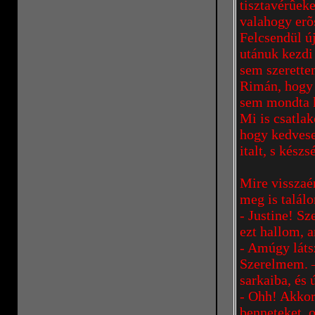
tisztavérûek
valahogy er
Felcsendül új
utánuk kezdi
sem szerette
Rimán, hogy 
sem mondta ki
Mi is csatla
hogy kedvese
italt, s kész
Mire visszaé
meg is találo
- Justine! Sz
ezt hallom, 
- Amúgy láts
Szerelmem. –
sarkaiba, és 
- Ohh! Akkor
benneteket, 