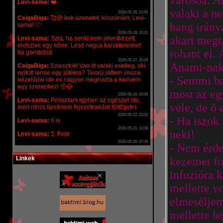
városba. 
valaki a n
hang irány
akart megt
rohant el.
Anami-nak 
- Semmi ba
most az eg
vele, de õ 
- Ha iszok
neki!
- Nem érde
Linkek
kezemet fo
infuzióra 
mellette v
elmeséljem
mellette l