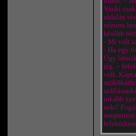
többé. – 
Yuuki csak
oldalán tá
néztem hos
késõbb tér
- Mi volt a
- Ha egy ti
Úgy látszi
jég. – fele
volt. Kapt
szökõkútho
szállásunk
inkább zav
neki! Foga
megtettem!
lefeküdtem