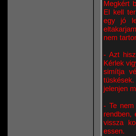
Megkért 
El kell t
egy jó l
eltakarja
nem tartom
- Azt his
Kérlek vi
simítja v
tüskések.
jelenjen 
- Te nem 
rendben, 
vissza k
essen.