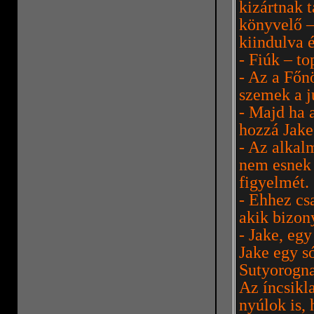
kizártnak 
könyvelő –
kiindulva 
- Fiúk – t
- Az a Főn
szemek a 
- Majd ha 
hozzá Jake
- Az alkal
nem esnek 
figyelmét.
- Ehhez cs
akik bizon
- Jake, eg
Jake egy só
Sutyorogna
Az íncsikl
nyúlok is,