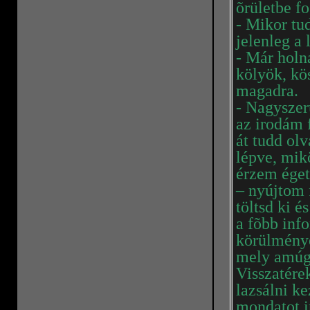
õrületbe fo
- Mikor tu
jelenleg a
- Már holn
kölyök, kö
magadra.
- Nagyszer
az irodám 
át tudd ol
lépve, mi
érzem éget
– nyújtom 
töltsd ki 
a fõbb inf
körülménye
mely amúgy
Visszatére
lazsálni k
mondatot i