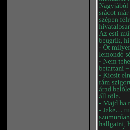
Nagyjából 
srácot már 
szépen fél
hivatalosan
Az esti mû
beugrik, hi
- Õt milye
lemondó só
- Nem tehe
betartani 
- Kicsit el
rám szigor
árad belõl
áll tõle.
- Majd ha 
- Jake… tu
szomorúan.
hallgatni,