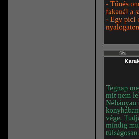
- Tűnés on
fakanál a 
- Egy pici
nyalogatom
Chii
Karak
Tegnap meg
mit nem le
Néhányan t
konyhában,
vége. Tudj
mindig mu
túlságosan 