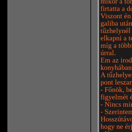
mikor a tö
firtatta a d
Viszont én
galiba utá
tűzhelynél
elkapni a t
míg a több
úrral.
Em az irod
konyhában 
A tűzhelye
pont lesza
- Főnök, b
figyelmét 
- Nincs mi
- Szerinte
Hosszútávo
hogy ne ér