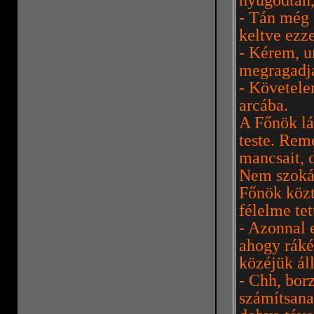
nyugodtan,
- Tán még s
keltve ezze
- Kérem, u
megragadja
- Követele
arcába.
A Főnök lá
teste. Rem
mancsait, 
Nem szokás
Főnök közt
félelme tet
- Azonnal 
ahogy ráké
közéjük ál
- Chh, bor
számítsana