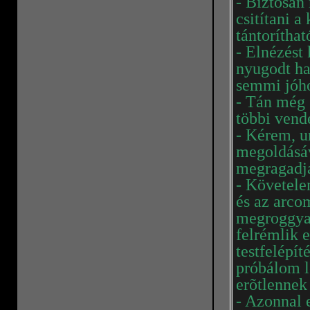
- Biztosan
csitítani a
tántoríthat
- Elnézést
nyugodt ha
semmi jóh
- Tán még 
többi vend
- Kérem, u
megoldásáv
megragadja
- Követele
és az arco
megroggyan
felrémlik 
testfelépí
próbálom le
erõtlennek
- Azonnal 