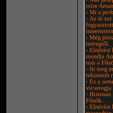
mire Amand
- Mi a pro
- Az úr ezt 
fogyasztot
ismertetem
- Még pima
méregtől.
- Elnézést
mondja Ama
már a Főnö
- Itt meg m
tekintetét 
- Ez a semm
vicsorogja
- Biztosan
Főnök.
- Elnézést