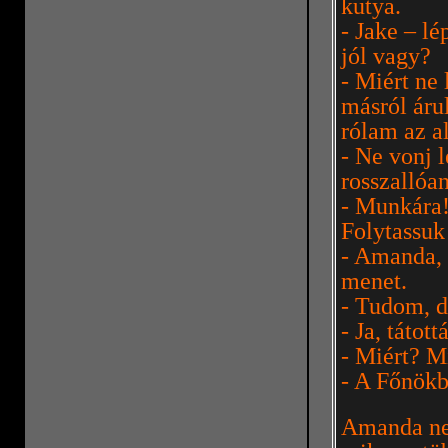
kutya.
- Jake – l
jól vagy?
- Miért ne
másról áru
rólam az a
- Ne vonj 
rosszallóa
- Munkára!
Folytassuk
- Amanda, a
menet.
- Tudom, d
- Ja, tátott
- Miért? Mi
- A Főnökb
Amanda nem