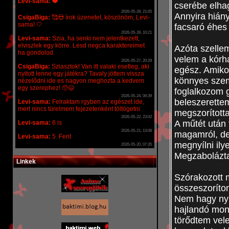
cserébe elha
Annyira hián
facsaró éhes 
Azóta szellem
velem a kórh
egész. Amikor
könnyes szem
foglalkozom 
beleszerette
megszorított
A műtét után
magamról, de
megnyílni il
Megzabolázta
Linkek
Szórakozott m
összeszoríto
Nem hagy nyu
hajlandó mon
törődtem vel