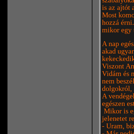
szabályoka
is az ajtót
Most komo
hozzá érni
mikor egy 
A nap egés
akad ugyan
kekeckedik
Viszont Am
Vidám és n
nem beszél
dolgokról,
A vendégek
egészen est
Mikor is eg
jelenetet r
- Uram, bi
- Már pedi