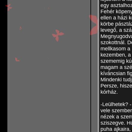
egy asztalhoz
Fehér köpeny
ellen a házi
körbe pásztá
levegő, a szá
Megnyugodva 
szokottnál. D
mellkasom a l
kezemben, a
szememig kúsz
magam a szék
kíváncsian fi
Mindenki tudj
Persze, hisz
kórház.
-Leülhetek? 
vele szemben.
nézek a szemé
sziszegve. H
puha ajkaira