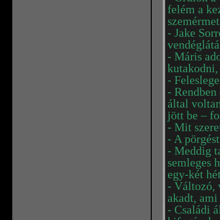
felém a ke
szemérmetl
- Jake Sor
vendéglátá
- Máris ad
kutakodni,
- Feleslege
- Rendben 
által volta
jött be – f
- Mit szere
- A pörgés
- Meddig t
semleges h
egy-két hét
- Változó, 
akadt, ami
- Családi 