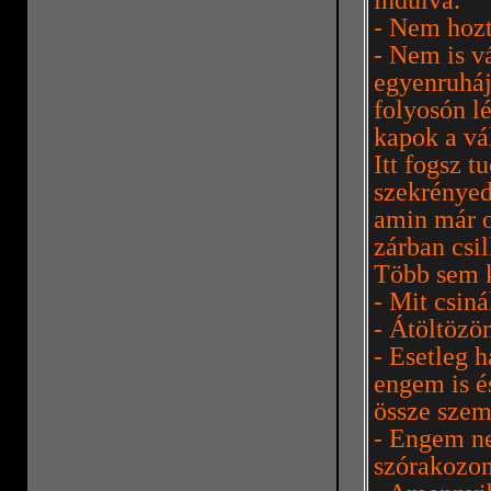
indulva.
- Nem hozt
- Nem is v
egyenruháj
folyosón lé
kapok a vál
Itt fogsz t
szekrényed 
amin már ot
zárban csil
Több sem k
- Mit csiná
- Átöltözö
- Esetleg 
engem is é
össze szem
- Engem nem
szórakozo