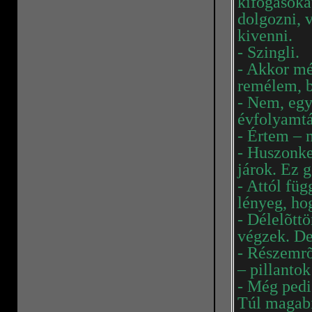
kifogásoka
dolgozni, 
kivenni.
- Szingli.
- Akkor mé
remélem, b
- Nem, egy
évfolyamtá
- Értem – 
- Huszonke
járok. Ez 
- Attól fü
lényeg, hog
- Délelõtt
végzek. De
- Részemrõ
– pillantok
- Még pedi
Túl magabi