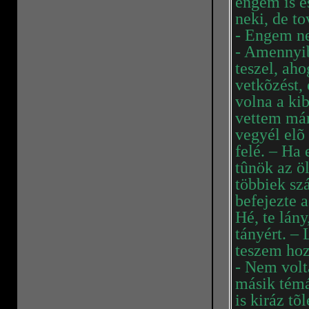
engem is é
neki, de t
- Engem ne
- Amennyib
teszel, ah
vetkõzést,
volna a ki
vettem má
vegyél elõ
felé. – Ha 
tûnök az ö
többiek sz
befejezte a
Hé, te lány
tányért. –
teszem ho
- Nem volt
másik témár
is kiráz tõl