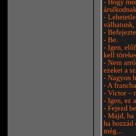
- Hogy mon
árulkodnak
- Lehetetle
válhatunk,
- Befejezt
- Be.
- Igen, elő
kell töreke
- Nem arró
ezeket a sz
- Nagyon h
- A francba
- Victor –
- Igen, ez
- Fejezd be
- Majd, ha
ha hozzád 
még…