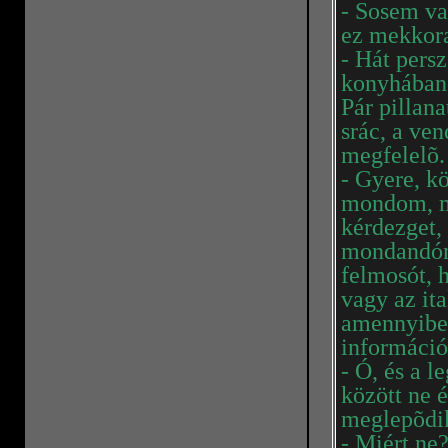
- Sosem v
ez mekkora
- Hát pers
konyhában
Pár pillana
srác, a ve
megfelelõ.
- Gyere, k
mondom, ma
kérdezget,
mondandóm.
felmosót, 
vagy az ita
amennyiben
információ
- Ó, és a 
között ne 
meglepõdi
- Miért ne?