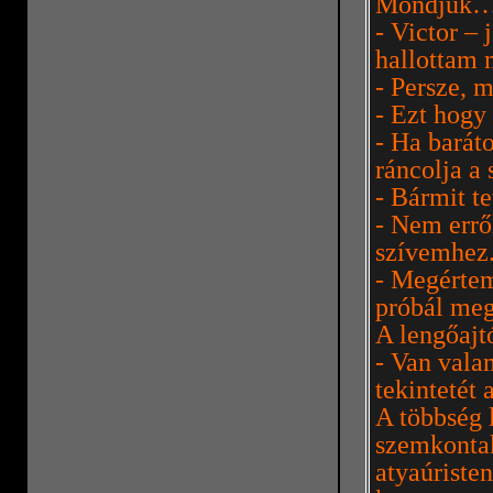
Mondjuk… v
- Victor –
hallottam m
- Persze, m
- Ezt hogy
- Ha barát
ráncolja a
- Bármit t
- Nem errő
szívemhez
- Megértem
próbál meg
A lengőajt
- Van vala
tekintetét 
A többség l
szemkontak
atyaúriste