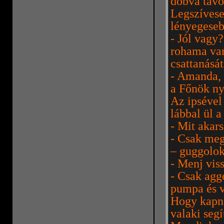
dobva távo
Legszívese
lényegese
- Jól vagy
rohama van
csattanásá
- Amanda, 
a Főnök ny
Az ipsével
lábbal ül a
- Mit akars
- Csak meg
– guggolok
- Menj vis
- Csak agg
pumpa és v
Hogy kapná
valaki seg