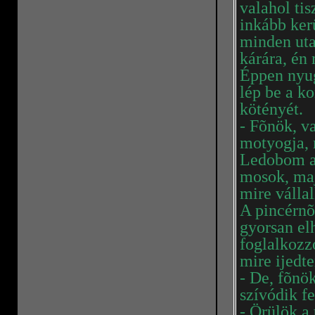
valahol ti
inkább ker
minden ut
kárára, én
Éppen nyug
lép be a k
kötényét.
- Fõnök, va
motyogja, m
Ledobom a 
mosok, maj
mire válla
A pincérnõ
gyorsan el
foglalkozz
mire ijedte
- De, fõnö
szívódik fe
- Örülök a