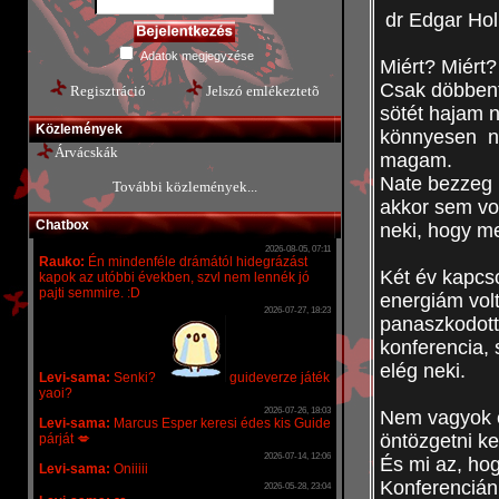
Harry Potter
Inuyasha
dr Edgar Hol
Hentai
Kuroko no Basuke
Inuyasha
Manga, PC és könyv
Adatok megjegyzése
Karácsony
Miért? Miért?
Naruto
Karácsonyi novellapályázat
Soul Eater
Csak döbbent
Regisztráció
Jelszó emlékeztetõ
Kuroko no Basuke
Togainu no Chi
sötét hajam 
Naruto
Közlemények
Vampire Knight
könnyesen né
Nem anime
Yaoi
Árvácskák
magam.
Soul Eater
Yuri
Nate bezzeg 
További közlemények...
Vampire Knight
akkor sem vo
Yaoi
Chatbox
neki, hogy m
Yuri
Két év kapcso
energiám vol
panaszkodott
konferencia, 
elég neki.
Nem vagyok e
öntözgetni ke
És mi az, ho
Konferencián