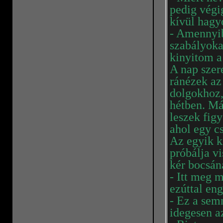
pedig végi
kívül hag
- Amennyib
szabályoka
kinyitom a
A nap szer
ránézek az
dolgokhoz,
hétben. Má
leszek fig
ahol egy c
Az egyik k
próbálja v
kér bocsán
- Itt meg m
ezúttal en
- Ez a semm
idegesen a