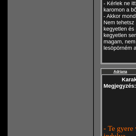
- Kérlek ne i
karomon a b
- Akkor mond
Nem tehetsz 
kegyetlen és
kegyetlen se
magam, nem k
lesöpörném a 
Adriana
Karak
Megjegyzés
- Te gyere