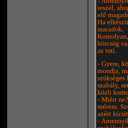
- Amennyib
teszel, ah
elő magadn
Ha elkészü
maradok.
Komolyan, 
hörcsög va
az tuti.
- Gyere, k
mondja, ma
szükséges 
szabály, s
közli komo
- Miért ne
mérem. Szó 
azért kicsit
- Amennyib