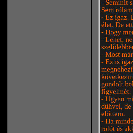
- Semmit s
Sem rólam
- Ez igaz.
élet. De e
- Hogy m
- Lehet, n
szelídebbe
- Most már
- Ez is ig
megnehezít
következm
gondolt be
figyelmét.
- Ugyan mi
dühvel, de
előttem.
- Ha minde
rolót és a