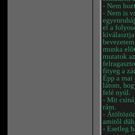
- Nem hozta
- Nem is v
egyenruháj
el a folyos
kiválasztj
bevezetem a
munka elõtt
mutatok az
felragaszto
fityeg a zá
Épp a mai 
látom, hog
felé nyúl.
- Mit csin
rám.
- Átöltözö
amitõl düh
- Esetleg 