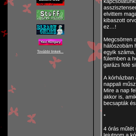
kapcsolatunk
asszisztensem
elvittem mag
kibaszott orv
ez…!
Megcsörren a
hálószobám hű
egyik száma,
További linkek...
fülemben a h
garázs felé s
A kórházban 
nappali műsz
Mire a nap fe
akkor is, am
becsapták é
*
4 órás műtét 
lejutnom a k