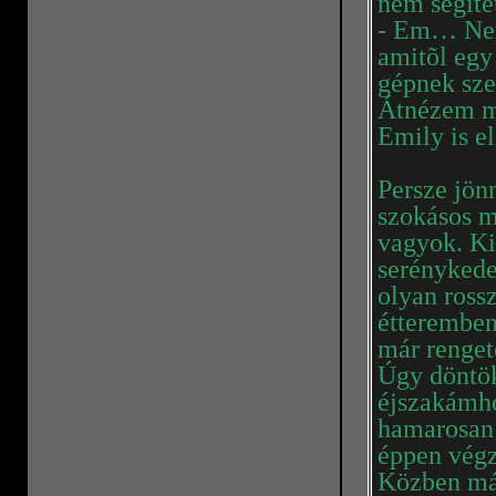
nem segíte
- Em… Nem 
amitõl egy 
gépnek sze
Átnézem mé
Emily is e
Persze jön
szokásos m
vagyok. Ki
serénykede
olyan rossz
étteremben
már renget
Úgy döntök
éjszakámho
hamarosan i
éppen végz
Közben már