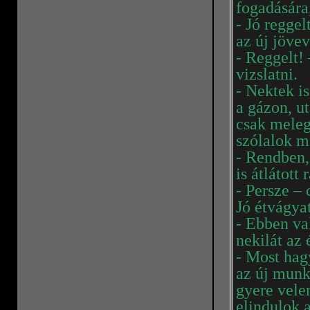
fogadására,
- Jó regge
az új jöve
- Reggelt! 
vizslatni.
- Nektek i
a gázon, u
csak meleg
szólalok m
- Rendben,
is átlátott 
- Persze – 
Jó étvágya
- Ebben va
nekilát az 
- Most hag
az új munk
gyere vel
elindulok a