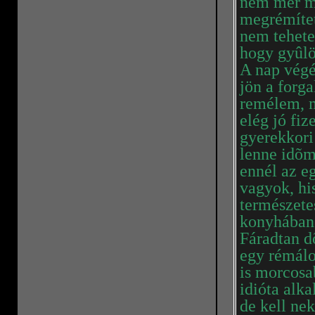
nem mer me
megrémítet
nem tehete
hogy gyûlö
A nap végé
jön a forg
remélem, mé
elég jó fiz
gyerekkori
lenne idõm
ennél az e
vagyok, hi
természete
konyhában 
Fáradtan d
egy rémálo
is morcosa
idióta alk
de kell nek